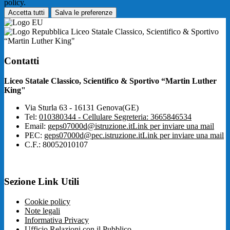
policy.
Accetta tutti
Salva le preferenze
Liceo Statale Classico, Scientifico & Sportivo
“Martin Luther King"
Contatti
Liceo Statale Classico, Scientifico & Sportivo “Martin Luther
King"
Via Sturla 63 - 16131 Genova(GE)
Tel:
010380344 - Cellulare Segreteria: 3665846534
Email:
geps07000d@istruzione.it
Link per inviare una mail
PEC:
geps07000d@pec.istruzione.it
Link per inviare una mail
C.F.: 80052010107
Sezione Link Utili
Cookie policy
Note legali
Informativa Privacy
Ufficio Relazioni con il Pubblico