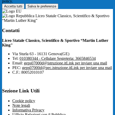
policy.
Accetta tutti
Salva le preferenze
Liceo Statale Classico, Scientifico & Sportivo
“Martin Luther King"
Contatti
Liceo Statale Classico, Scientifico & Sportivo “Martin Luther
King"
Via Sturla 63 - 16131 Genova(GE)
Tel:
010380344 - Cellulare Segreteria: 3665846534
Email:
geps07000d@istruzione.it
Link per inviare una mail
PEC:
geps07000d@pec.istruzione.it
Link per inviare una mail
C.F.: 80052010107
Sezione Link Utili
Cookie policy
Note legali
Informativa Privacy
Ufficio Relazioni con il Pubblico